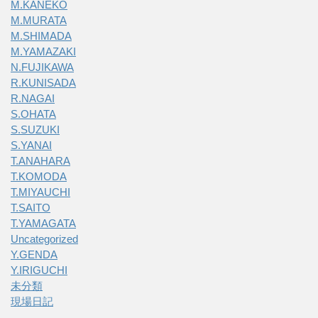
M.KANEKO
M.MURATA
M.SHIMADA
M.YAMAZAKI
N.FUJIKAWA
R.KUNISADA
R.NAGAI
S.OHATA
S.SUZUKI
S.YANAI
T.ANAHARA
T.KOMODA
T.MIYAUCHI
T.SAITO
T.YAMAGATA
Uncategorized
Y.GENDA
Y.IRIGUCHI
未分類
現場日記