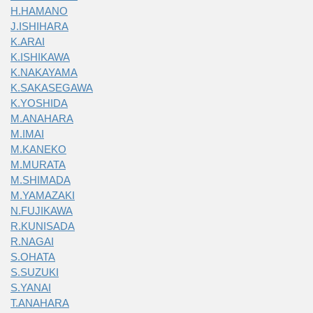
H.HAMANO
J.ISHIHARA
K.ARAI
K.ISHIKAWA
K.NAKAYAMA
K.SAKASEGAWA
K.YOSHIDA
M.ANAHARA
M.IMAI
M.KANEKO
M.MURATA
M.SHIMADA
M.YAMAZAKI
N.FUJIKAWA
R.KUNISADA
R.NAGAI
S.OHATA
S.SUZUKI
S.YANAI
T.ANAHARA