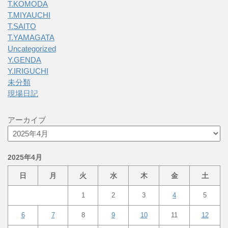
T.KOMODA
T.MIYAUCHI
T.SAITO
T.YAMAGATA
Uncategorized
Y.GENDA
Y.IRIGUCHI
未分類
現場日記
アーカイブ
2025年4月
日
月
火
水
木
金
土
1
2
3
4
5
6
7
8
9
10
11
12