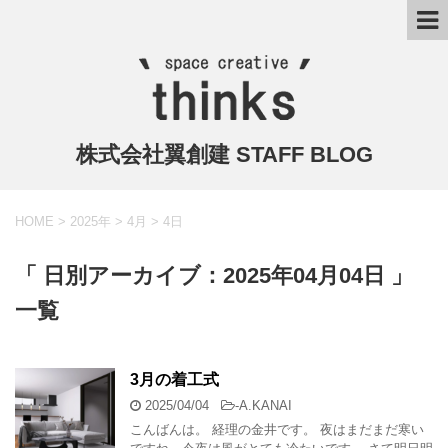
株式会社翼創建 STAFF BLOG
HOME
>
2025年
>
4月
>
4日
「 日別アーカイブ：2025年04月04日 」
一覧
3月の着工式
2025/04/04
-
A.KANAI
こんばんは。 経理の金井です。 夜はまだまだ寒い