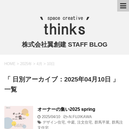
株式会社翼創建 STAFF BLOG
HOME
>
2025年
>
4月
>
10日
「 日別アーカイブ：2025年04月10日 」
一覧
オーナーの集い2025 spring
2025/04/10
-
N.FUJIKAWA
デザイン住宅
,
中庭
,
注文住宅
,
群馬平屋
,
群馬注
文住宅