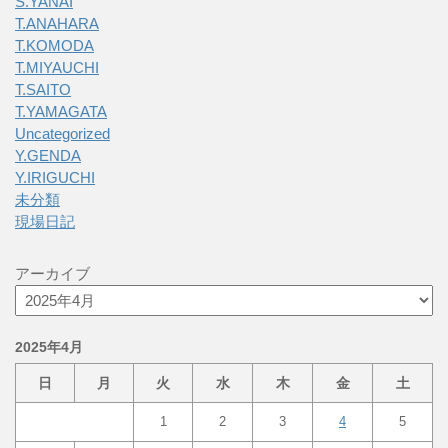
S.YANAI
T.ANAHARA
T.KOMODA
T.MIYAUCHI
T.SAITO
T.YAMAGATA
Uncategorized
Y.GENDA
Y.IRIGUCHI
未分類
現場日記
アーカイブ
2025年4月
日
月
火
水
木
金
土
1
2
3
4
5