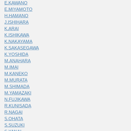
E.KAWANO
E.MIYAMOTO
H.HAMANO
J.ISHIHARA
K.ARAI
K.ISHIKAWA
K.NAKAYAMA
K.SAKASEGAWA
K.YOSHIDA
M.ANAHARA
M.IMAI
M.KANEKO
M.MURATA
M.SHIMADA
M.YAMAZAKI
N.FUJIKAWA
R.KUNISADA
R.NAGAI
S.OHATA
S.SUZUKI