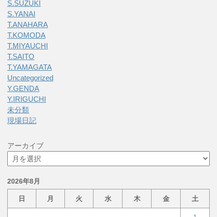
S.SUZUKI
S.YANAI
T.ANAHARA
T.KOMODA
T.MIYAUCHI
T.SAITO
T.YAMAGATA
Uncategorized
Y.GENDA
Y.IRIGUCHI
未分類
現場日記
アーカイブ
2026年8月
日
月
火
水
木
金
土