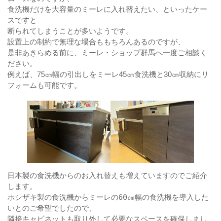
食洗機だけを大容量のミーレに入れ替えたい、といったケー
スですと
断られてしまうことが多いようです。
設置上の制約で無理な場合ももちろんあるのですが、
是非あきらめる前に、ミーレ・ショップ群馬へ一度ご相談く
ださい。
例えば、75㎝幅の引出しをミーレ45㎝食洗機と30㎝収納にリ
フォームも可能です。
日本製の食洗機からのお入れ替えも増えていますのでご紹介
します。
ホシザキ製の食洗機からミーレの60㎝幅の食洗機を導入した
いとのご希望でしたので、
隣接キャビネットも取り外して必要なスペースを確保しまし