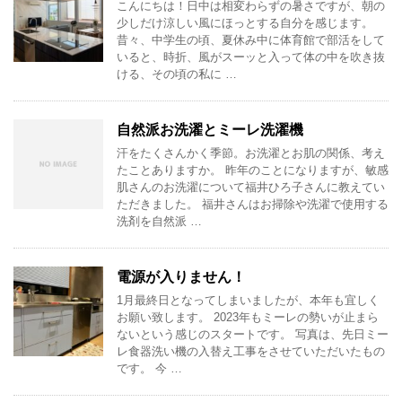
こんにちは！日中は相変わらずの暑さですが、朝の
少しだけ涼しい風にほっとする自分を感じます。
昔々、中学生の頃、夏休み中に体育館で部活をして
いると、時折、風がスーッと入って体の中を吹き抜
ける、その頃の私に …
自然派お洗濯とミーレ洗濯機
汗をたくさんかく季節。お洗濯とお肌の関係、考え
たことありますか。 昨年のことになりますが、敏感
肌さんのお洗濯について福井ひろ子さんに教えてい
ただきました。 福井さんはお掃除や洗濯で使用する
洗剤を自然派 …
電源が入りません！
1月最終日となってしまいましたが、本年も宜しく
お願い致します。 2023年もミーレの勢いが止まら
ないという感じのスタートです。 写真は、先日ミー
レ食器洗い機の入替え工事をさせていただいたもの
です。 今 …