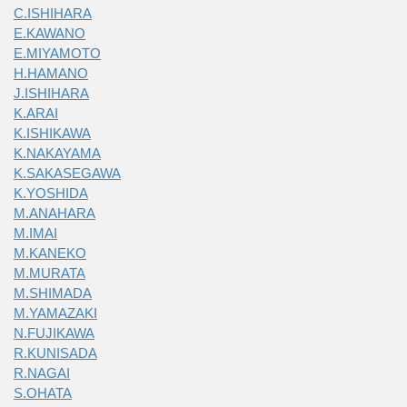
C.ISHIHARA
E.KAWANO
E.MIYAMOTO
H.HAMANO
J.ISHIHARA
K.ARAI
K.ISHIKAWA
K.NAKAYAMA
K.SAKASEGAWA
K.YOSHIDA
M.ANAHARA
M.IMAI
M.KANEKO
M.MURATA
M.SHIMADA
M.YAMAZAKI
N.FUJIKAWA
R.KUNISADA
R.NAGAI
S.OHATA