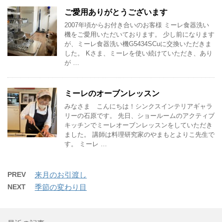
ご愛用ありがとうございます
2007年頃からお付き合いのお客様 ミーレ食器洗い
機をご愛用いただいております。 少し前になります
が、ミーレ食器洗い機G5434SCuに交換いただきま
した。 Kさま、ミーレを使い続けていただき、あり
が …
ミーレのオーブンレッスン
みなさま こんにちは！シンクスインテリアギャラ
リーの石原です。 先日、ショールームのアクティブ
キッチンでミーレオーブンレッスンをしていただき
ました。 講師は料理研究家のやまもとよりこ先生で
す。 ミーレ …
PREV
来月のお引渡し
NEXT
季節の変わり目