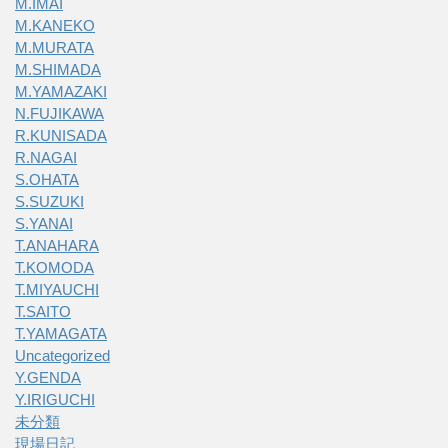
M.IMAI
M.KANEKO
M.MURATA
M.SHIMADA
M.YAMAZAKI
N.FUJIKAWA
R.KUNISADA
R.NAGAI
S.OHATA
S.SUZUKI
S.YANAI
T.ANAHARA
T.KOMODA
T.MIYAUCHI
T.SAITO
T.YAMAGATA
Uncategorized
Y.GENDA
Y.IRIGUCHI
未分類
現場日記