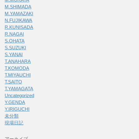
M.SHIMADA
M.YAMAZAKI
N.FUJIKAWA
R.KUNISADA
R.NAGAI
S.OHATA
S.SUZUKI
S.YANAI
T.ANAHARA
T.KOMODA
T.MIYAUCHI
T.SAITO
T.YAMAGATA
Uncategorized
Y.GENDA
Y.IRIGUCHI
未分類
現場日記
アーカイブ