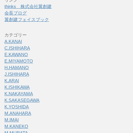
thinks 株式会社翼創建
会長ブログ
翼創建フェイスブック
カテゴリー
A.KANAI
C.ISHIHARA
E.KAWANO
E.MIYAMOTO
H.HAMANO
J.ISHIHARA
K.ARAI
K.ISHIKAWA
K.NAKAYAMA
K.SAKASEGAWA
K.YOSHIDA
M.ANAHARA
M.IMAI
M.KANEKO
M.MURATA