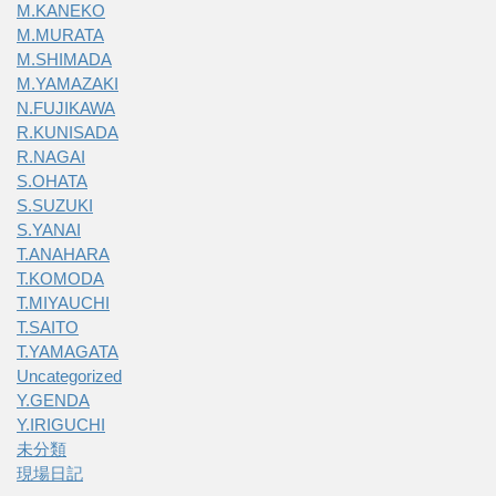
M.KANEKO
M.MURATA
M.SHIMADA
M.YAMAZAKI
N.FUJIKAWA
R.KUNISADA
R.NAGAI
S.OHATA
S.SUZUKI
S.YANAI
T.ANAHARA
T.KOMODA
T.MIYAUCHI
T.SAITO
T.YAMAGATA
Uncategorized
Y.GENDA
Y.IRIGUCHI
未分類
現場日記