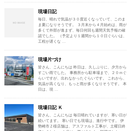
現場日記
毎日、晴れで気温が３０度近くなっていて、このま
ま夏になりそうです。 ３月末から４月始めは、雨が
多くて外部が進まず、毎日何回も週間天気予報の確
認でした。 （予定より１週間から１０日ぐらいは、
工程が遅くな …
現場片づけ
皆さん、こんにちは 昨日は、久しぶりに、夕方から
すごい雨でした。 事務所から駐車場まで、２０ｍぐ
らいですが、出れなかったぐらいです。 これから、
気温が高くなり、もっと雨が多くなりそうです。 本
日は、現 …
現場日記 Ｋ
皆さん、こんにちは 毎日晴れていますが、寒い日が
続いてます。 寒い日でも現場は、進行中です。 伊
勢崎市Ｚ様店舗は、アスファルト工事が、土曜日終