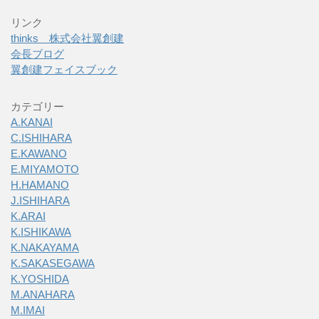
リンク
thinks 株式会社翼創建
会長ブログ
翼創建フェイスブック
カテゴリー
A.KANAI
C.ISHIHARA
E.KAWANO
E.MIYAMOTO
H.HAMANO
J.ISHIHARA
K.ARAI
K.ISHIKAWA
K.NAKAYAMA
K.SAKASEGAWA
K.YOSHIDA
M.ANAHARA
M.IMAI