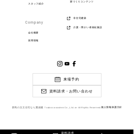
家づくりコンテンツ
スタッフ紹介
非住宅建築
Company
介護・障がい者福祉施設
会社概要
採用情報
来場予約
資料請求・お問い合わせ
群馬の注文住宅なら翼創建 Tsubasasouken Co.,Ltd.
a> All Rights Reserved.
個人情報保護方針
資料請求