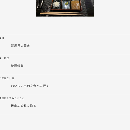
身地
群馬県太田市
味・特技
映画鑑賞
日の過ごし方
おいしいものを食べに行く
後挑戦してみたいこと
沢山の資格を取る