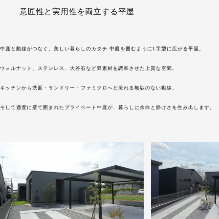
意匠性と実用性を両立する平屋
中庭と動線がつなぐ、美しい暮らしのカタチ 中庭を囲むようにL字型に広がる平屋。
ウォルナット、ステンレス、大谷石など異素材を調和させた上質な空間。
キッチンから洗面・ランドリー・ファミクロへと流れる無駄のない動線、
そして適度に壁で囲まれたプライベート中庭が、暮らしに余白と静けさを生み出します。